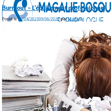
Burn-out – L’épuisement professionnel
Posté le
19/04/2023
09/06/2023
par
Magalie
Accueil
Sophrologie
Présentation
Domaines d’application
Séances
Individuelles
Groupes
Entreprises & Associations
Tarifs