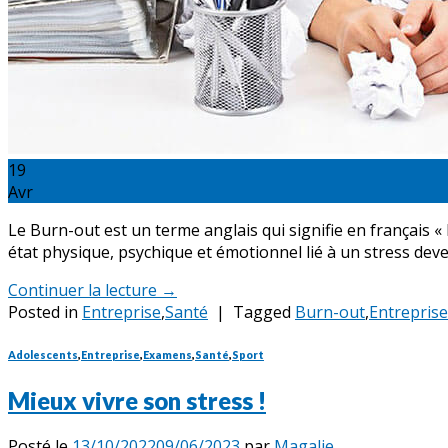
19
Avr
Le Burn-out est un terme anglais qui signifie en français 
état physique, psychique et émotionnel lié à un stress dev
Continuer la lecture
→
Posted in
Entreprise
,
Santé
|
Tagged
Burn-out
,
Entreprise
Adolescents
,
Entreprise
,
Examens
,
Santé
,
Sport
Mieux vivre son stress !
Posté le
13/10/2022
09/06/2023
par
Magalie