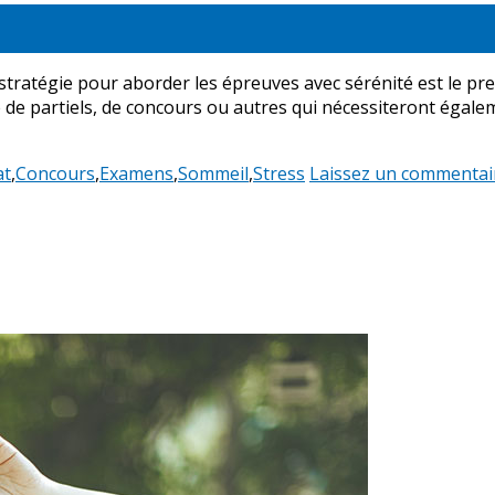
tégie pour aborder les épreuves avec sérénité est le premi
 de partiels, de concours ou autres qui nécessiteront égale
at
,
Concours
,
Examens
,
Sommeil
,
Stress
Laissez un commentai