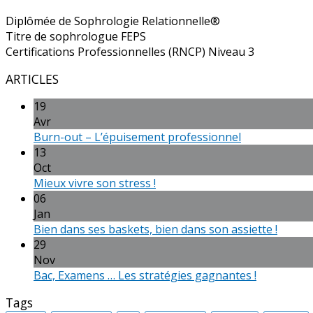
Diplômée de Sophrologie Relationnelle®
Titre de sophrologue FEPS
Certifications Professionnelles (RNCP) Niveau 3
ARTICLES
19
Avr
Burn-out – L’épuisement professionnel
13
Oct
Mieux vivre son stress !
06
Jan
Bien dans ses baskets, bien dans son assiette !
29
Nov
Bac, Examens … Les stratégies gagnantes !
Tags