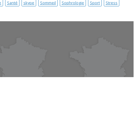
e
Santé
skype
Sommeil
Sophrologie
Sport
Stress