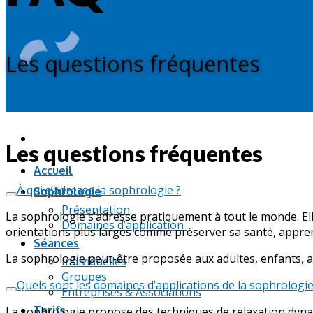
Les questions fréquentes
Les questions fréquentes
Accueil
À qui s’adresse la sophrologie ?
Sophrologie
Présentation
La sophrologie s’adresse pratiquement à tout le monde. El
Domaines d’application
orientations plus larges comme préserver sa santé, apprend
Séances
La sophrologie peut-être proposée aux adultes, enfants, ad
Individuelles
Groupes
Quels sont les domaines d’applications de la sophrologie
Entreprises & Associations
Tarifs
La sophrologie propose des techniques de relaxation dynami