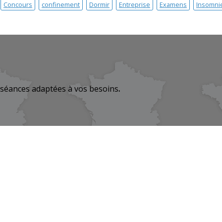
Concours
confinement
Dormir
Entreprise
Examens
Insomni
 séances adaptées à vos besoins
.