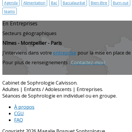
Agenda
Alimentation
Bac
Baccalauréat
Bien-être
Burn-out
teams
En Entreprises
Secteurs géographiques
Nîmes - Montpellier - Paris
J'interviens dans votre
entreprise
pour la mise en place de
Pour plus de renseignements :
Contactez-moi !
Cabinet de Sophrologie
Calvisson
.
Adultes | Enfants / Adolescents | Entreprises.
Séances de Sophrologie en individuel ou en groupe.
À propos
CGU
FAQ
Copyright 2026 Magalie Bosquet Sophrologue