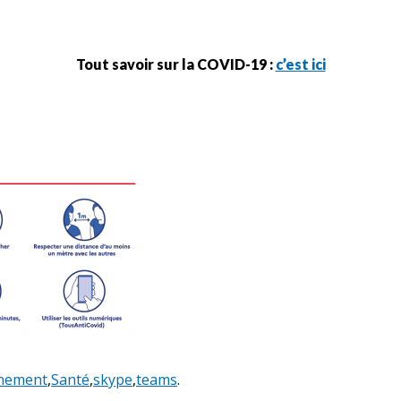
Tout savoir sur la COVID-19 :
c’est ici
inement
,
Santé
,
skype
,
teams
.