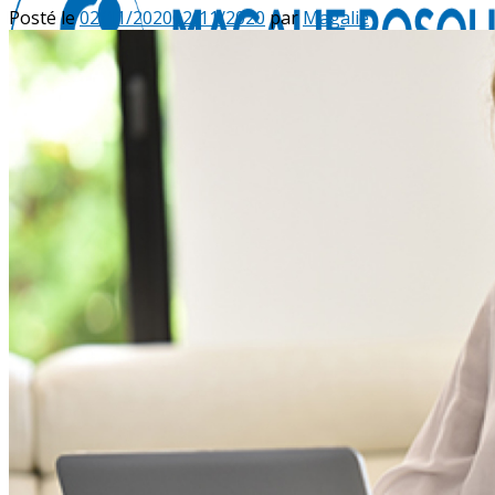
Posté le
02/11/2020
02/11/2020
par
Magalie
Accueil
Sophrologie
Présentation
Domaines d’application
Séances
Individuelles
Groupes
Entreprises & Associations
Tarifs